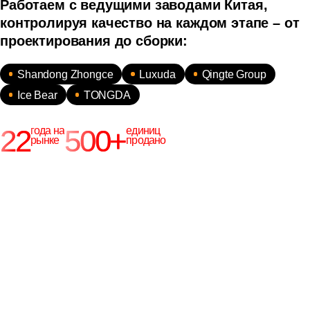
Работаем с ведущими заводами Китая,
контролируя качество на каждом этапе – от
проектирования до сборки:
Shandong Zhongce
Luxuda
Qingte Group
Ice Bear
TONGDA
22
500+
года на
единиц
рынке
продано
В штате компании более 100
специалистов